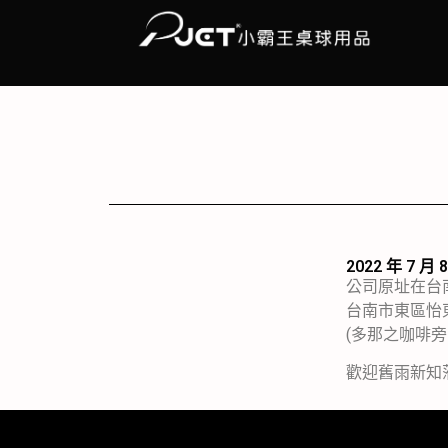
2022 年 7 月 
公司原址在台
台南市東區怡東
(多那之咖啡旁
歡迎舊雨新知