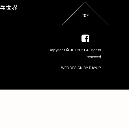
乒乓世界
Copyright © JET 2021 All rights
reserved
WEB DESIGN BY DAYUP