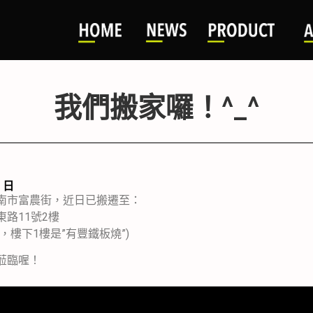
我們搬家囉！^_^
8 日
南市富農街，近日已搬遷至：
路11號2樓
，樓下1樓是”有豐鐵板燒”)
蒞臨喔！