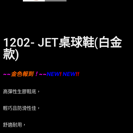
1202- JET桌球鞋(白金
款)
~~
金色報到
！~~
NEW
!
NEW
!!
高彈性生膠鞋底，
輕巧且防滑性佳，
舒適耐用，