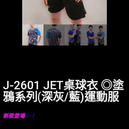
J-2601 JET桌球衣 ◎塗
鴉系列(深灰/藍)運動服
新款登場
！！