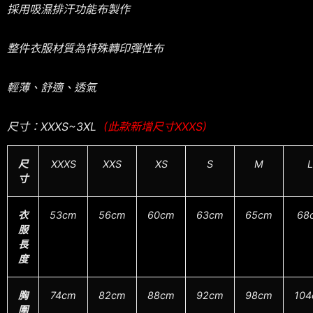
採用吸濕排汗功能布製作
整件衣服材質為特殊轉印彈性布
輕薄、舒適、透氣
尺寸：XXXS~3XL
(此款新增尺寸XXXS)
尺
XXXS
XXS
XS
S
M
L
寸
衣
53cm
56cm
60cm
63cm
65cm
68
服
長
度
胸
74cm
82cm
88cm
92cm
98cm
10
圍