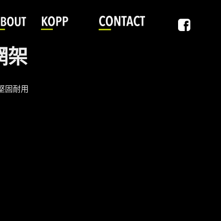
網架
堅固耐用