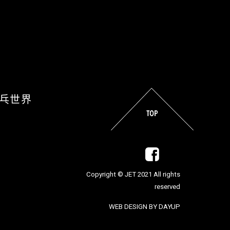
乒乓世界
Copyright © JET 2021 All rights
reserved
WEB DESIGN BY DAYUP